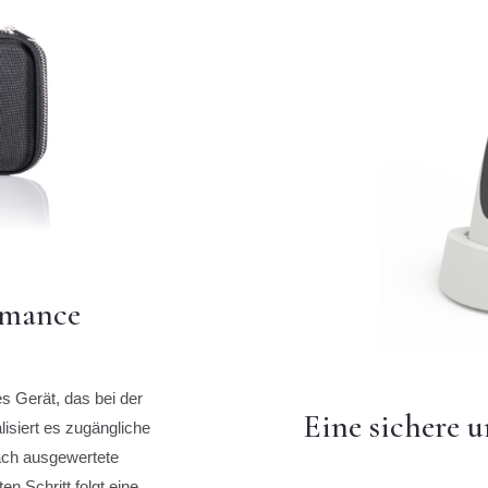
rmance
es Gerät, das bei der
Eine sichere 
lisiert es zugängliche
fach ausgewertete
n Schritt folgt eine